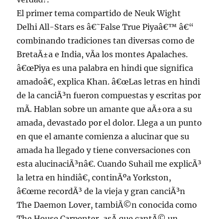
El primer tema compartido de Neuk Wight
Delhi All-Stars es â€˜False True Piyaâ€™ â€“
combinando tradiciones tan diversas como de
BretaÃ±a e India, vÃ­a los montes Apalaches.
â€œPiya es una palabra en hindi que significa
amadoâ€, explica Khan. â€œLas letras en hindi
de la canciÃ³n fueron compuestas y escritas por
mÃ­. Hablan sobre un amante que aÃ±ora a su
amada, devastado por el dolor. Llega a un punto
en que el amante comienza a alucinar que su
amada ha llegado y tiene conversaciones con
esta alucinaciÃ³nâ€. Cuando Suhail me explicÃ³
la letra en hindiâ€, continÃºa Yorkston,
â€œme recordÃ³ de la vieja y gran canciÃ³n
The Daemon Lover, tambiÃ©n conocida como
The House Carpenter, asÃ­ que cantÃ© un