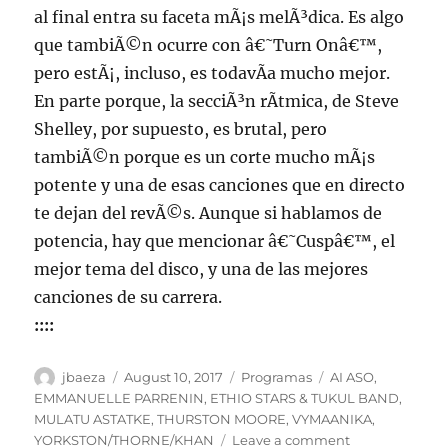
al final entra su faceta mÃ¡s melÃ³dica. Es algo
que tambiÃ©n ocurre con â€˜Turn Onâ€™,
pero estÃ¡, incluso, es todavÃ­a mucho mejor.
En parte porque, la secciÃ³n rÃ­tmica, de Steve
Shelley, por supuesto, es brutal, pero
tambiÃ©n porque es un corte mucho mÃ¡s
potente y una de esas canciones que en directo
te dejan del revÃ©s. Aunque si hablamos de
potencia, hay que mencionar â€˜Cuspâ€™, el
mejor tema del disco, y una de las mejores
canciones de su carrera.
::::
Author
Posted
Categories
Tags
jbaeza
August 10, 2017
Programas
AI ASO
,
on
EMMANUELLE PARRENIN
,
ETHIO STARS & TUKUL BAND
,
MULATU ASTATKE
,
THURSTON MOORE
,
VYMAANIKA
,
on
YORKSTON/THORNE/KHAN
Leave a comment