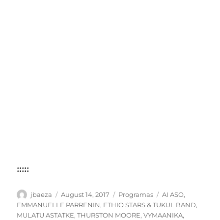
:::::
Author
Posted
Categories
Tags
jbaeza
August 14, 2017
Programas
AI ASO
,
on
EMMANUELLE PARRENIN
,
ETHIO STARS & TUKUL BAND
,
MULATU ASTATKE
,
THURSTON MOORE
,
VYMAANIKA
,