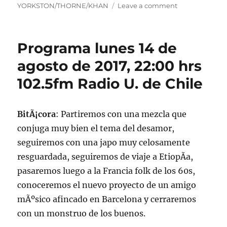
on
YORKSTON/THORNE/KHAN
Leave a comment
Podcast
lunes
14
Programa lunes 14 de
de
agosto
agosto de 2017, 22:00 hrs
de
102.5fm Radio U. de Chile
2017
BitÃ¡cora
: Partiremos con una mezcla que
conjuga muy bien el tema del desamor,
seguiremos con una japo muy celosamente
resguardada, seguiremos de viaje a EtiopÃ­a,
pasaremos luego a la Francia folk de los 60s,
conoceremos el nuevo proyecto de un amigo
mÃºsico afincado en Barcelona y cerraremos
con un monstruo de los buenos.