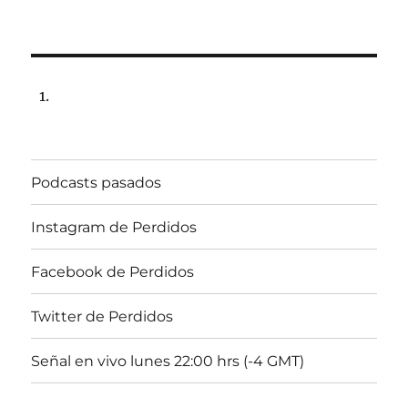
Programa
lunes
14
de
agosto
de
2017,
22:00
hrs
Podcasts pasados
102.5fm
Radio
U.
Instagram de Perdidos
de
Chile
Facebook de Perdidos
Twitter de Perdidos
Señal en vivo lunes 22:00 hrs (-4 GMT)