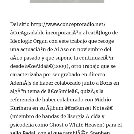
Del sitio http://www.conceptoradio.net/
â€œAgradable incorporaciÃ³n al catÃ¡logo de
Ideologic Organ con este trabajo que recoge
una actuaciÃ³n de Ai Aso en noviembre del
aÃ±o pasado y que supone la continuaciÃ³n
desde â€œAidaâ€(2009), otro trabajo que se
caracterizaba por ser grabado en directo.
AdemÃ¡s de haber colaborado junto a Boris en
algÃºn tema de â€œSmileâ€, quizÃ¡s la
referencia de haber colaborado con Michio
Kurihara en su Ã¡lbum â€œSunset Notesâ€
(miembro de bandas de lisergia Ã¡cida y
psicodelia como Ghost o White Heaven) para el
sello Pedal, con el que tambiÃ©n Stephen