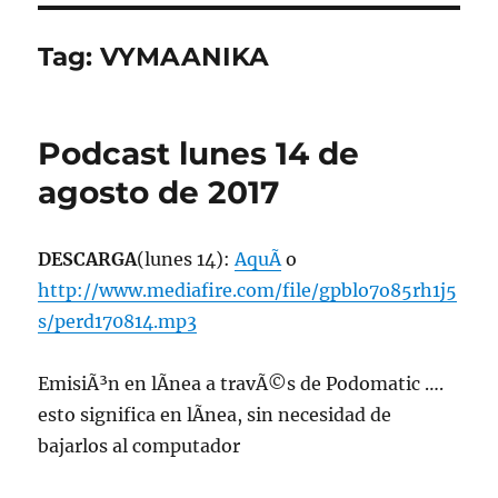
Tag:
VYMAANIKA
Podcast lunes 14 de
agosto de 2017
DESCARGA
(lunes 14):
AquÃ­
o
http://www.mediafire.com/file/gpblo7o85rh1j5
s/perd170814.mp3
EmisiÃ³n en lÃ­nea a travÃ©s de Podomatic ….
esto significa en lÃ­nea, sin necesidad de
bajarlos al computador