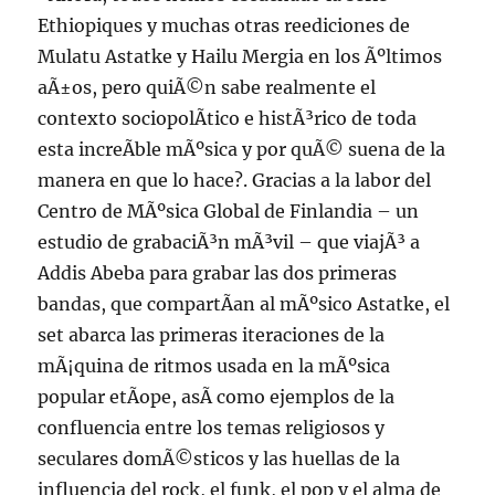
Ethiopiques y muchas otras reediciones de
Mulatu Astatke y Hailu Mergia en los Ãºltimos
aÃ±os, pero quiÃ©n sabe realmente el
contexto sociopolÃ­tico e histÃ³rico de toda
esta increÃ­ble mÃºsica y por quÃ© suena de la
manera en que lo hace?. Gracias a la labor del
Centro de MÃºsica Global de Finlandia – un
estudio de grabaciÃ³n mÃ³vil – que viajÃ³ a
Addis Abeba para grabar las dos primeras
bandas, que compartÃ­an al mÃºsico Astatke, el
set abarca las primeras iteraciones de la
mÃ¡quina de ritmos usada en la mÃºsica
popular etÃ­ope, asÃ­ como ejemplos de la
confluencia entre los temas religiosos y
seculares domÃ©sticos y las huellas de la
influencia del rock, el funk, el pop y el alma de