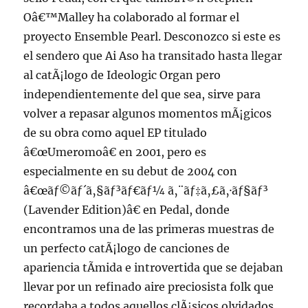
Oâ€™Malley ha colaborado al formar el
proyecto Ensemble Pearl. Desconozco si este es
el sendero que Ai Aso ha transitado hasta llegar
al catÃ¡logo de Ideologic Organ pero
independientemente del que sea, sirve para
volver a repasar algunos momentos mÃ¡gicos
de su obra como aquel EP titulado
â€œUmeromoâ€ en 2001, pero es
especialmente en su debut de 2004 con
â€œãƒ©ãƒ´ã‚§ãƒ³ãƒ€ãƒ¼ ã‚¨ãƒ‡ã‚£ã‚·ãƒ§ãƒ³
(Lavender Edition)â€ en Pedal, donde
encontramos una de las primeras muestras de
un perfecto catÃ¡logo de canciones de
apariencia tÃ­mida e introvertida que se dejaban
llevar por un refinado aire preciosista folk que
recordaba a todos aquellos clÃ¡sicos olvidados