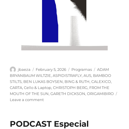
Author
Posted
Categories
Tags
jbaeza
February 5, 2026
Programas
ADAM
on
BRYANBAUM WILTZIE
,
ASPIDISTRAFLY
,
AUS
,
BAMBOO
STILTS
,
BEN LUKAS BOYSEN
,
BING & RUTH
,
CALEXICO
,
CARTA
,
Cello & Laptop
,
CHRISTOPH BERG
,
FROM THE
MOUTH OF THE SUN
,
GARETH DICKSON
,
ORIGAMIBIRO
on
Leave a comment
ESPECIAL
SUICIDA
#2.
PODCAST Especial
Febrero