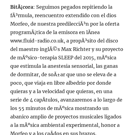
BitÃ¡cora
: Seguimos pegados repitiendo la
fÃ³rmula, reencuentro extendido con el dios
Morfeo, de nuestra predilecciÃ³n por la oferta
programÃ¡tica de la emisora en lÃ­nea
www.fluid-radio.co.uk, a propÃ³sito del disco
del maestro inglÃ©s Max Richter y su proyecto
de mÃºsico-terapia SLEEP del 2015, mÃºsica
que estimula la anestesia sensorial, las ganas
de dormitar, de soÃ±ar que uno se eleva de a
poco, que viaja en libre albedrio por donde
quieras y a la velocidad que quieras, en una
serie de 4 capÃ­tulos, avanzaremos a lo largo de
los 55 minutos de mÃºsica mostrando un
abanico amplio de proyectos musicales ligados
a la mÃºsica ambiental experimental, honor a
Morfeo y a los caÃ­dos en sus brazos.