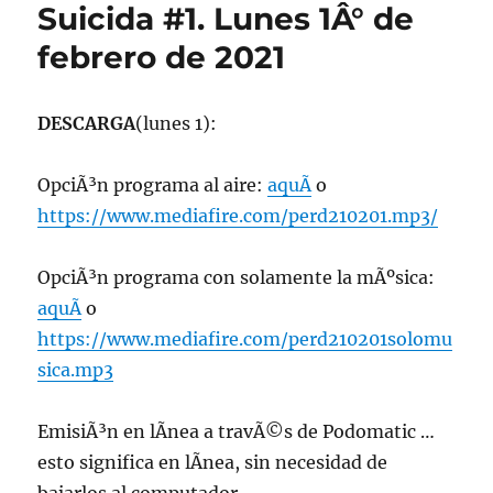
9
Suicida #1. Lunes 1Â° de
de
febrero de 2021
2026.
Perdidos
en
el
DESCARGA
(lunes 1):
Espacio,
radio
OpciÃ³n programa al aire:
aquÃ­
o
U.
de
https://www.mediafire.com/perd210201.mp3/
Chile
OpciÃ³n programa con solamente la mÃºsica:
aquÃ­
o
https://www.mediafire.com/perd210201solomu
sica.mp3
EmisiÃ³n en lÃ­nea a travÃ©s de Podomatic …
esto significa en lÃ­nea, sin necesidad de