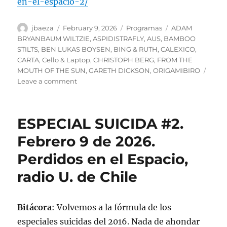
en-el-espacio-2/
Author
Posted
Categories
Tags
jbaeza
February 9, 2026
Programas
ADAM
on
BRYANBAUM WILTZIE
,
ASPIDISTRAFLY
,
AUS
,
BAMBOO
STILTS
,
BEN LUKAS BOYSEN
,
BING & RUTH
,
CALEXICO
,
CARTA
,
Cello & Laptop
,
CHRISTOPH BERG
,
FROM THE
MOUTH OF THE SUN
,
GARETH DICKSON
,
ORIGAMIBIRO
on
Leave a comment
Podcast
Programa
lunes
ESPECIAL SUICIDA #2.
9
de
Febrero 9 de 2026.
febrero
Perdidos en el Espacio,
de
2026.
radio U. de Chile
Especial
Suicida
#2
Bitácora
: Volvemos a la fórmula de los
especiales suicidas del 2016. Nada de ahondar