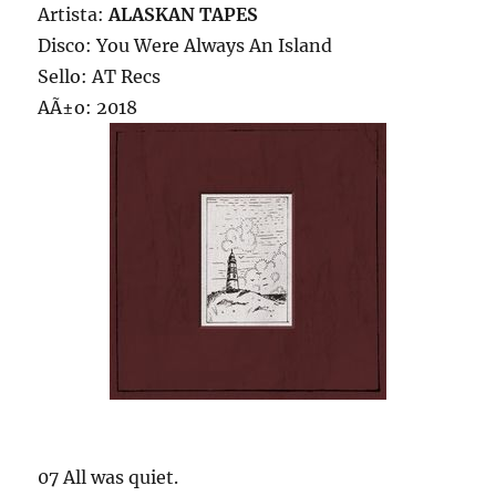
Artista:
ALASKAN TAPES
Disco: You Were Always An Island
Sello: AT Recs
AÃ±o: 2018
07 All was quiet.