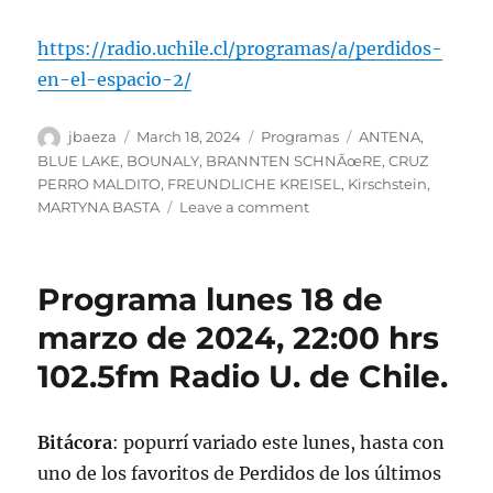
https://radio.uchile.cl/programas/a/perdidos-
en-el-espacio-2/
Author
Posted
Categories
Tags
jbaeza
March 18, 2024
Programas
ANTENA
,
on
BLUE LAKE
,
BOUNALY
,
BRANNTEN SCHNÃœRE
,
CRUZ
PERRO MALDITO
,
FREUNDLICHE KREISEL
,
Kirschstein
,
on
MARTYNA BASTA
Leave a comment
Podcast
Programa
lunes
Programa lunes 18 de
18
de
marzo de 2024, 22:00 hrs
marzo
102.5fm Radio U. de Chile.
de
2024
Bitácora
: popurrí variado este lunes, hasta con
uno de los favoritos de Perdidos de los últimos