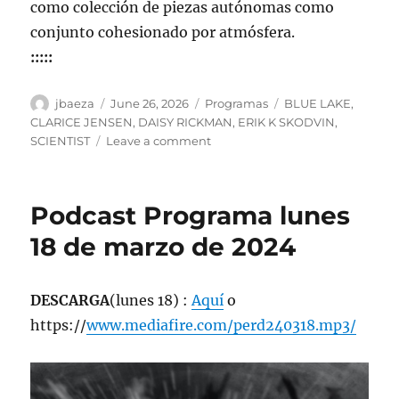
como colección de piezas autónomas como
conjunto cohesionado por atmósfera.
:::::
Author
Posted
Categories
Tags
jbaeza
June 26, 2026
Programas
BLUE LAKE
,
on
CLARICE JENSEN
,
DAISY RICKMAN
,
ERIK K SKODVIN
,
on
SCIENTIST
Leave a comment
Programa
lunes
29
Podcast Programa lunes
de
junio
18 de marzo de 2024
2026,
22:00
hrs
DESCARGA
(lunes 18) :
Aquí
o
102.5fm
https://
www.mediafire.com/perd240318.mp3/
Radio
U.
de
Chile