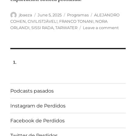
Author
Posted
Categories
Tags
jbaeza
June 5, 2025
Programas
ALEJANDRO
on
COHEN
,
CIVILISTJÄVEL!
,
FRANCO TONANI
,
NORA
on
ORLANDI
,
SISSI RADA
,
TARWATER
Leave a comment
Program
lunes
9
de
junio
de
2025,
22:00
hrs
Podcasts pasados
102.5fm
Radio
U.
Instagram de Perdidos
de
Chile.
Facebook de Perdidos
Twitter de Perdidos