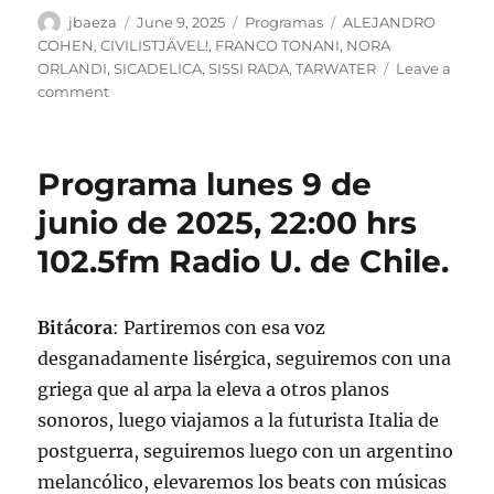
Author
Posted
Categories
Tags
jbaeza
June 9, 2025
Programas
ALEJANDRO
on
COHEN
,
CIVILISTJÄVEL!
,
FRANCO TONANI
,
NORA
ORLANDI
,
SICADELICA
,
SISSI RADA
,
TARWATER
Leave a
on
comment
Podcast
Programa
lunes
Programa lunes 9 de
9
de
junio de 2025, 22:00 hrs
junio
102.5fm Radio U. de Chile.
de
2025
Bitácora
: Partiremos con esa voz
desganadamente lisérgica, seguiremos con una
griega que al arpa la eleva a otros planos
sonoros, luego viajamos a la futurista Italia de
postguerra, seguiremos luego con un argentino
melancólico, elevaremos los beats con músicas