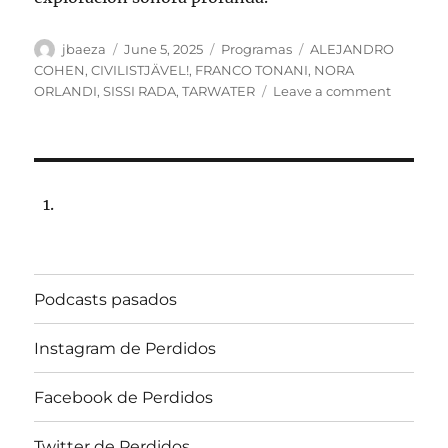
Author
Posted
Categories
Tags
jbaeza
June 5, 2025
Programas
ALEJANDRO
on
COHEN
,
CIVILISTJÄVEL!
,
FRANCO TONANI
,
NORA
on
ORLANDI
,
SISSI RADA
,
TARWATER
Leave a comment
Program
lunes
9
de
junio
de
2025,
22:00
hrs
Podcasts pasados
102.5fm
Radio
U.
Instagram de Perdidos
de
Chile.
Facebook de Perdidos
Twitter de Perdidos