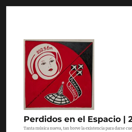
Perdidos en el Espacio | 
Tanta música nueva, tan breve la existencia para darse cue