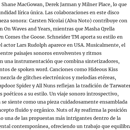
 Shane MacGowan, Derek Jarman y Milner Place, lo que
ndidad lírica única. Las colaboraciones en este disco
ueza sonora: Carsten Nicolai (Alva Noto) contribuye con
 en On Waves and Years, mientras que Masha Qrella
wn Comes the Goose. Schneider TM aporta su estilo en
y el actor Lars Rudolph aparece en USA. Musicalmente, el
entre paisajes sonoros envolventes y ritmos
on una instrumentación que combina sintetizadores,
ntos de spoken word. Canciones como Hideous Kiss
mezcla de glitches electrónicos y melodías etéreas,
pdoor Spider y All Nuns reflejan la tradición de Tarwate
s poéticos a su estilo. Un viaje sonoro introspectivo,
a se siente como una pieza cuidadosamente ensamblada
cepto fluido y orgánico. Nuts of Ay reafirma la posición
 una de las propuestas más intrigantes dentro de la
ntal contemporánea, ofreciendo un trabajo que equilibr