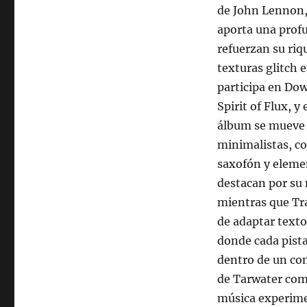
de John Lennon,
aporta una profu
refuerzan su riq
texturas glitch
participa en Do
Spirit of Flux, 
álbum se mueve 
minimalistas, c
saxofón y eleme
destacan por su 
mientras que Tra
de adaptar texto
donde cada pist
dentro de un con
de Tarwater como
música experime