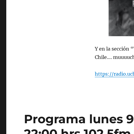
Y en la sección 
Chile…. muuuuch
https://radio.u
Programa lunes 9 
22:00 hrs 102.5fm 