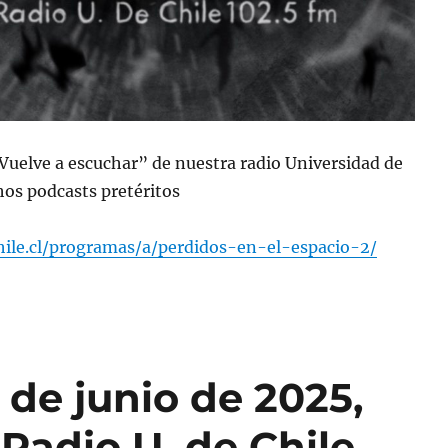
“Vuelve a escuchar” de nuestra radio Universidad de
os podcasts pretéritos
chile.cl/programas/a/perdidos-en-el-espacio-2/
de junio de 2025,
Radio U. de Chile.