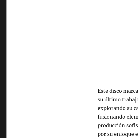
2025,
22:00
hrs
102.5fm
Radio
U.
de
Chile.
Este disco marca
su último trabaj
explorando su ca
fusionando elem
producción sofis
por su enfoque e