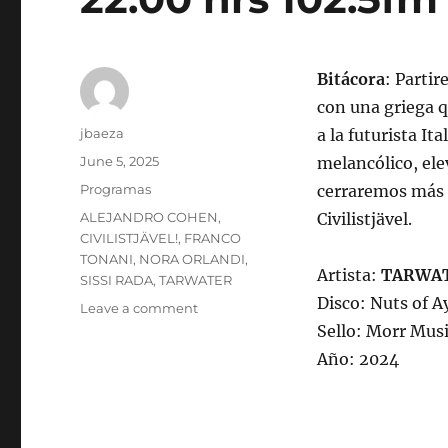
Bitácora
: Parti
con una griega q
Author
jbaeza
a la futurista I
Posted
June 5, 2025
melancólico, ele
on
Categories
Programas
cerraremos más 
Tags
ALEJANDRO COHEN
,
Civilistjävel.
CIVILISTJÄVEL!
,
FRANCO
TONANI
,
NORA ORLANDI
,
Artista:
TARWA
SISSI RADA
,
TARWATER
Disco: Nuts of A
on
Leave a comment
Programa
Sello: Morr Mus
lunes
Año: 2024
9
de
junio
de